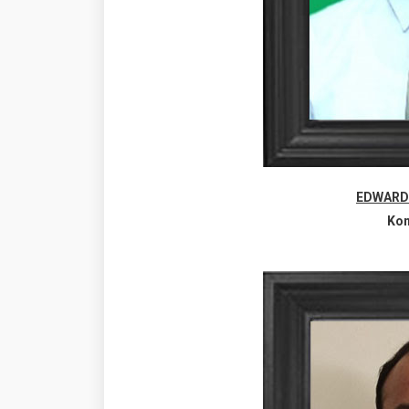
EDWARD
Kom